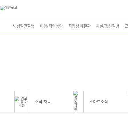
뇌심혈관질병
폐암/직업성암
직업성 폐질환
자살/정신질병
근
소식 자료
스마트소식