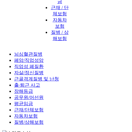
금
근재 / 단
체보험
자동차
보험
질병 / 상
해보험
뇌심혈관질병
폐암/직업성암
직업성 폐질환
자살/정신질병
근골격계질병 및 난청
출∙퇴근 사고
장해등급
공무원/어선원
평균임금
근재/단체보험
자동차보험
질병/상해보험