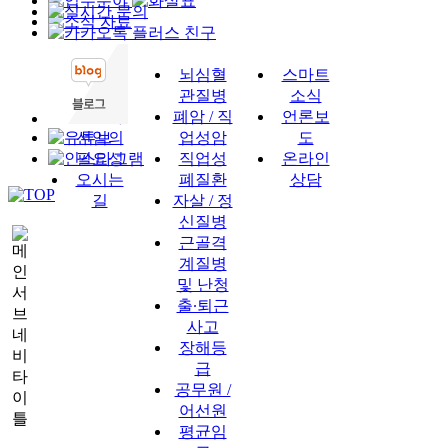
인사말
뇌심혈
스마트
구성원
관질병
소식
전문가
폐암 / 직
언론보
선임의
업성암
도
필요성
직업성
온라인
오시는
폐질환
상담
길
자살 / 정
신질병
근골격
계질병
및 난청
출∙퇴근
사고
장해등
급
공무원 /
어선원
평균임