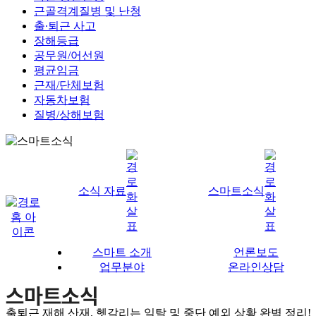
근골격계질병 및 난청
출∙퇴근 사고
장해등급
공무원/어선원
평균임금
근재/단체보험
자동차보험
질병/상해보험
소식 자료
스마트소식
스마트 소개
언론보도
업무분야
온라인상담
출퇴근 재해 산재, 헷갈리는 일탈 및 중단 예외 상황 완벽 정리!