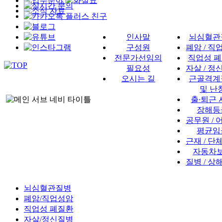
인사말
뇌심혈관
구성원
폐암 / 직
전문가선임의
직업성 
필요성
자살 / 정
오시는 길
근골격계
및 난
출∙퇴근 
장해등
공무원 / 
평균임
근재 / 단
자동차
질병 / 상
뇌심혈관질병
폐암/직업성암
직업성 폐질환
자살/정신질병