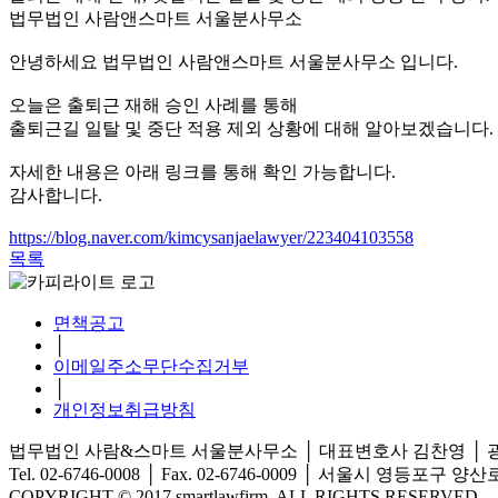
법무법인 사람앤스마트 서울분사무소
안녕하세요 법무법인 사람앤스마트 서울분사무소 입니다.
오늘은 출퇴근 재해 승인 사례를 통해
출퇴근길 일탈 및 중단 적용 제외 상황에 대해 알아보겠습니다.
자세한 내용은 아래 링크를 통해 확인 가능합니다.
감사합니다.
https://blog.naver.com/kimcysanjaelawyer/223404103558
목록
면책공고
│
이메일주소무단수집거부
│
개인정보취급방침
법무법인 사람&스마트 서울분사무소
│
대표변호사 김찬영
│
Tel. 02-6746-0008
│
Fax. 02-6746-0009
│
서울시 영등포구 양산로 
COPYRIGHT © 2017 smartlawfirm. ALL RIGHTS RESERVED.