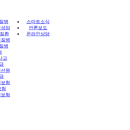
질병
스마트소식
업성암
언론보도
폐질환
온라인상담
신질병
질병
청
사고
급
어선원
금
체보험
보험
해보험